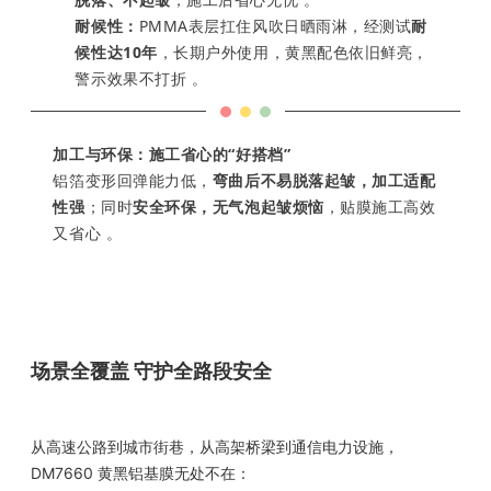
耐候性：
PMMA表层扛住风吹日晒雨淋，经测试
耐
候性达10年
，长期户外使用，黄黑配色依旧鲜亮，
警示效果不打折 。
加工与环保：施工省心的“好搭档”
铝箔变形回弹能力低，
弯曲后不易脱落起皱，加工适配
性强
；同时
安全环保，无气泡起皱烦恼
，贴膜施工高效
又省心 。
场景全覆盖 守护全路段安全
从高速公路到城市街巷，从高架桥梁到通信电力设施，
DM7660 黄黑铝基膜无处不在：