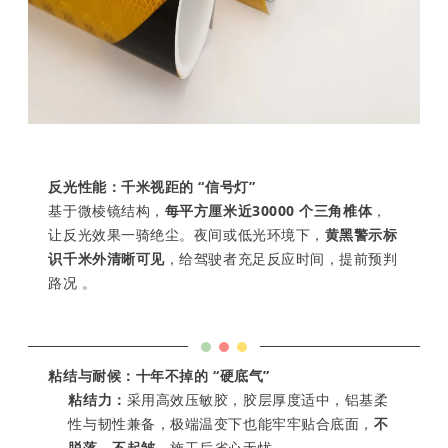
反光性能：千米视距的 “信号灯”
基于微棱镜结构，
每平方厘米近30000 个三角椎体
，
让反光效果一骑绝尘。夜间或低光环境下，
黄黑警示标
识千米外清晰可见
，给驾驶者充足反应时间，提前预判
路况 。
粘结与耐候：十年不掉的 “硬底气”
粘结力：
采用高效压敏胶，胶层厚度适中，铝基柔
性与韧性兼备，极端温变下也能牢牢贴合底面，
不
脱落、不起皱
，施工后省心无忧 。