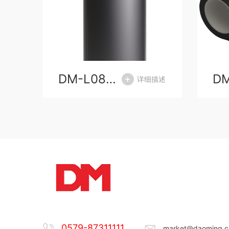
DM-L086N银色铝塑复合膜
描述
详细描述
0579-87311111
market@daoming.