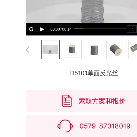
00:00
00:14
/
×1
D5101单面反光丝
索取方案和报价
0579-87318019