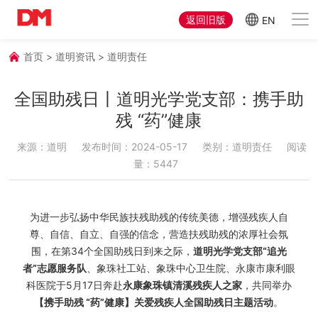
返回旧版
EN
首页
>
道明资讯
>
道明责任
全国助残日丨道明光学党支部：携手助
残 “药”健康
来源：道明
发布时间：2024-05-17
类别：道明责任
阅读
量：5447
为进一步弘扬中华民族扶残助残的传统美德，增强残疾人自
尊、自信、自立、自强的信念，营造扶残助残的浓厚社会氛
围，在第34个全国助残日到来之际，
道明光学党支部“追光
者”志愿服务队
、象珠社工站、象珠中心卫生院、永康市康利眼
科医院于5月17日奔赴
永康象珠镇清溪残疾人之家
，共同举办
【携手助残 “药”健康】关爱残疾人全国助残日主题活动
。