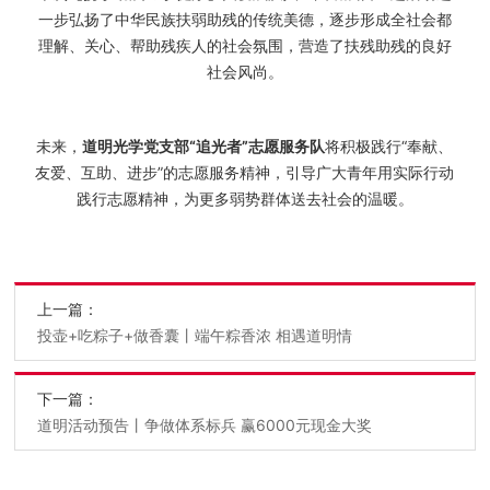
一步弘扬了中华民族扶弱助残的传统美德，逐步形成全社会都
理解、关心、帮助残疾人的社会氛围，营造了扶残助残的良好
社会风尚。
未来，
道明光学党支部“追光者”志愿服务队
将积极践行“奉献、
友爱、互助、进步”的志愿服务精神，引导广大青年用实际行动
践行志愿精神，为更多弱势群体送去社会的温暖。
上一篇：
投壶+吃粽子+做香囊丨端午粽香浓 相遇道明情
下一篇：
道明活动预告丨争做体系标兵 赢6000元现金大奖